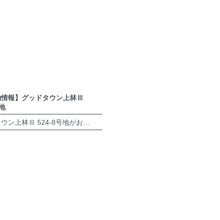
約情報】グッドタウン上林Ⅲ
号地
グッドタウン上林Ⅲ 524-8号地がおかげさまでご成約となりました。誠にありがとうございます。 多肥町近郊でお住まいをお考えの方は、ぜひお気軽にお問い合わせください。 グッドタウン上林Ⅲ 分譲地・詳細は ＞＞＞＞＞＞＞ […]