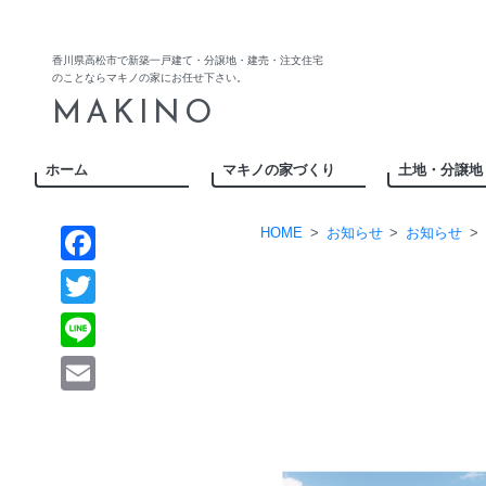
Skip
to
content
香川県高松市で新築一戸建て・分譲地・建売・注文住宅
のことならマキノの家にお任せ下さい。
MAKINO
ホーム
マキノの家づくり
土地・分譲地
HOME
>
お知らせ
>
お知らせ
>
Facebook
Twitter
Line
Email