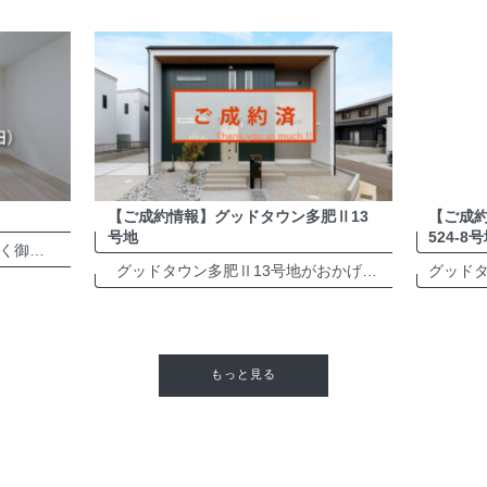
【ご成約情報】グッドタウン多肥Ⅱ13
【ご成
号地
524-8
平素は、格別のご高配を賜り厚く御礼申し上げます。 さて、弊社は誠に勝手ながら夏季休業日を以下の通りとさせて頂きます。 夏季休業：2026年8月8日（土）～8月16日（日） ※2026年8月17日（月）より、平常通り営業致 […]
グッドタウン多肥Ⅱ13号地がおかげさまでご成約となりました。誠にありがとうございます。 多肥町近郊でお住まいをお考えの方は、ぜひお気軽にお問い合わせください。 グッドタウン多肥Ⅱ 分譲地・詳細は ＞＞＞＞＞ […]
もっと見る