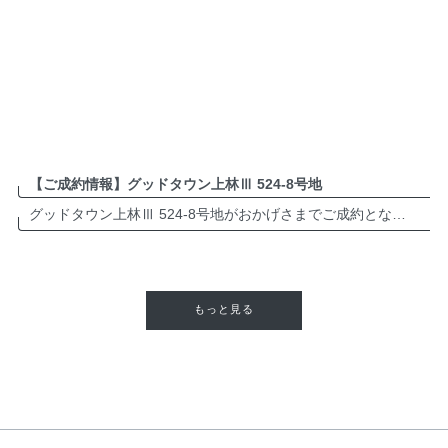
【ご成約情報】グッドタウン上林Ⅲ 524-8号地
グッドタウン上林Ⅲ 524-8号地がおかげさまでご成約となりました。誠にありがとうございます。 多肥町近郊でお住まいをお考えの方は、ぜひお気軽にお問い合わせください。 グッドタウン上林Ⅲ 分譲地・詳細は ＞＞＞＞＞＞＞ […]
もっと見る