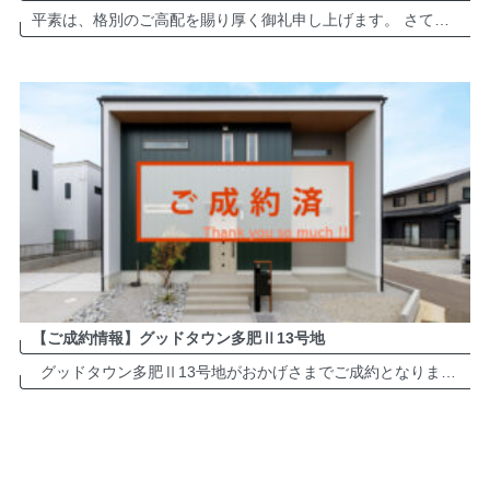
平素は、格別のご高配を賜り厚く御礼申し上げます。 さて、弊社は誠に勝手ながら夏季休業日を以下の通りとさせて頂きます。 夏季休業：2026年8月8日（土）～8月16日（日） ※2026年8月17日（月）より、平常通り営業致 […]
【ご成約情報】グッドタウン多肥Ⅱ13号地
グッドタウン多肥Ⅱ13号地がおかげさまでご成約となりました。誠にありがとうございます。 多肥町近郊でお住まいをお考えの方は、ぜひお気軽にお問い合わせください。 グッドタウン多肥Ⅱ 分譲地・詳細は ＞＞＞＞＞ […]