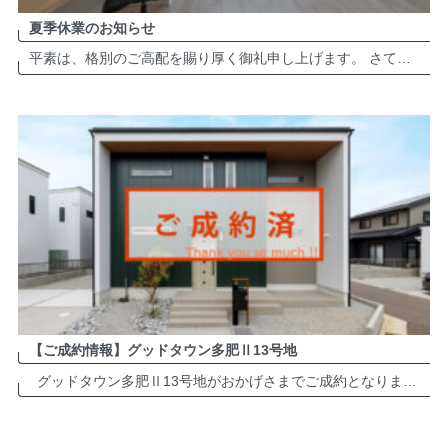
夏季休業のお知らせ
平素は、格別のご高配を賜り厚く御礼申し上げます。 さて、弊社は誠に勝手ながら夏季休業日を以下の通りとさせて頂きます。 夏季休業：2026年8月8日（土）～8月16日（日） ※2026年8月17日（月）より、平常通り営業致 […]
【ご成約情報】グッドタウン多肥Ⅱ13号地
グッドタウン多肥Ⅱ13号地がおかげさまでご成約となりました。誠にありがとうございます。 多肥町近郊でお住まいをお考えの方は、ぜひお気軽にお問い合わせください。 グッドタウン多肥Ⅱ 分譲地・詳細は ＞＞＞＞＞ […]