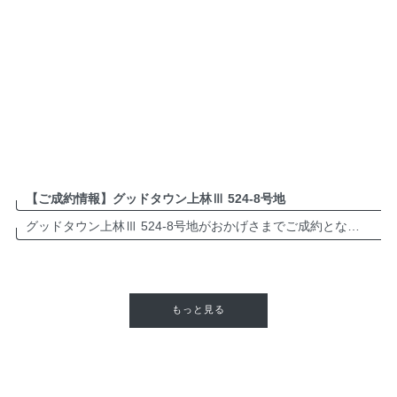
【ご成約情報】グッドタウン上林Ⅲ 524-8号地
グッドタウン上林Ⅲ 524-8号地がおかげさまでご成約となりました。誠にありがとうございます。 多肥町近郊でお住まいをお考えの方は、ぜひお気軽にお問い合わせください。 グッドタウン上林Ⅲ 分譲地・詳細は ＞＞＞＞＞＞＞ […]
もっと見る