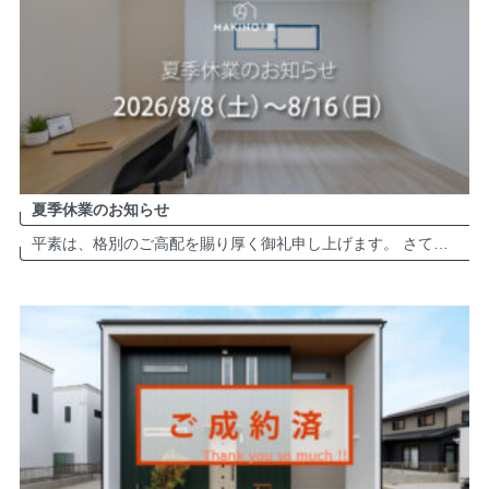
夏季休業のお知らせ
平素は、格別のご高配を賜り厚く御礼申し上げます。 さて、弊社は誠に勝手ながら夏季休業日を以下の通りとさせて頂きます。 夏季休業：2026年8月8日（土）～8月16日（日） ※2026年8月17日（月）より、平常通り営業致 […]