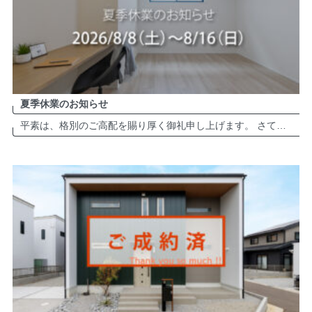
夏季休業のお知らせ
平素は、格別のご高配を賜り厚く御礼申し上げます。 さて、弊社は誠に勝手ながら夏季休業日を以下の通りとさせて頂きます。 夏季休業：2026年8月8日（土）～8月16日（日） ※2026年8月17日（月）より、平常通り営業致 […]