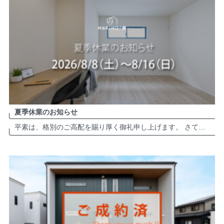
夏季休業のお知らせ
平素は、格別のご高配を賜り厚く御礼申し上げます。 さて、弊社は誠に勝手ながら夏季休業日を以下の通りとさせて頂きます。 夏季休業：2026年8月8日（土）～8月16日（日） ※2026年8月17日（月）より、平常通り営業致 […]