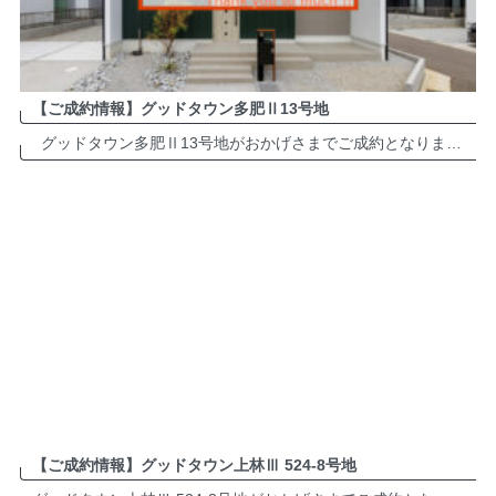
【ご成約情報】グッドタウン多肥Ⅱ13号地
グッドタウン多肥Ⅱ13号地がおかげさまでご成約となりました。誠にありがとうございます。 多肥町近郊でお住まいをお考えの方は、ぜひお気軽にお問い合わせください。 グッドタウン多肥Ⅱ 分譲地・詳細は ＞＞＞＞＞ […]
【ご成約情報】グッドタウン上林Ⅲ 524-8号地