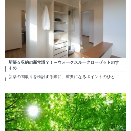
新築☆収納の新常識？！～ウォークスルークローゼットのす
すめ
新築の間取りを検討する際に、重要になるポイントのひとつである、収納スペース。 「ウオークインクローゼット」は新築において定着化しつつありますが、最近トレンドになりつつある「ウォークスルークローゼット」という収納スペース。 […]