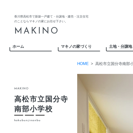
Skip
to
content
香川県高松市で新築一戸建て・分譲地・建売・注文住宅
のことならマキノの家にお任せ下さい。
MAKINO
ホーム
マキノの家づくり
土地・分譲地
HOME
>
高松市立国分寺南部
MAKINO
高松市立国分寺
南部小学校
kokubunjinanbu