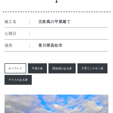
施工名
北欧風の平屋建て
公開日
場所
香川県高松市
キーワード
平屋の家
開放感のある家
子育てしやすい家
テラスのある家