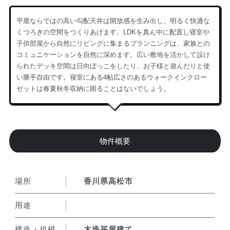
平屋ならではの高い勾配天井は開放感を生み出し、明るく快適な
くつろぎの空間をつくりあげます。LDKを真ん中に配置し寝室や
子供部屋から自然にリビングに集まるプランニングは、家族との
コミュニケーションを自然に深めます。広い敷地を活かして設け
られたデッキ空間は日向ぼっこをしたり、お子様と遊んだりと使
い勝手自由です。寝室にある4帖広さのあるウォークインクロー
ゼットは春夏秋冬収納に困ることはないでしょう。
物件概要
場所
香川県高松市
用途
構造・規模
木造平屋建て